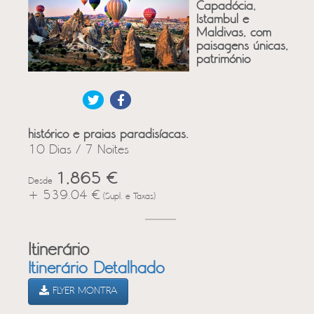
Capadócia,
Istambul e
Maldivas, com
paisagens únicas,
património
histórico e praias paradisíacas.
10 Dias / 7 Noites
1,865 €
Desde
+ 539.04 €
(Supl. e Taxas)
Itinerário
Itinerário Detalhado
FLYER MONTRA