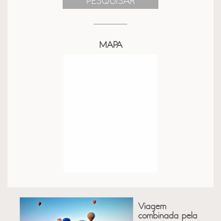
PESQUISAR
MAPA
Viagem
combinada pela