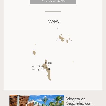
PESQUISAR
MAPA
Viagem às
Seychelles com