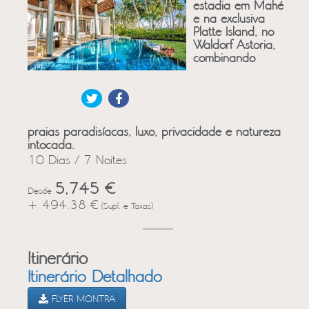
estadia em Mahé
e na exclusiva
Platte Island, no
Waldorf Astoria,
combinando
praias paradisíacas, luxo, privacidade e natureza
intocada.
10 Dias / 7 Noites
5,745 €
Desde
+ 494.38 €
(Supl. e Taxas)
Itinerário
Itinerário Detalhado
FLYER MONTRA