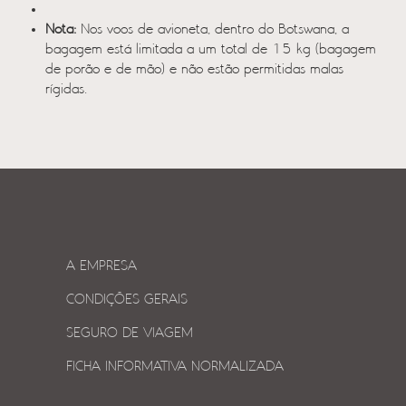
Nota:
Nos voos de avioneta, dentro do Botswana, a
bagagem está limitada a um total de 15 kg (bagagem
de porão e de mão) e não estão permitidas malas
rígidas.
A EMPRESA
CONDIÇÕES GERAIS
SEGURO DE VIAGEM
FICHA INFORMATIVA NORMALIZADA