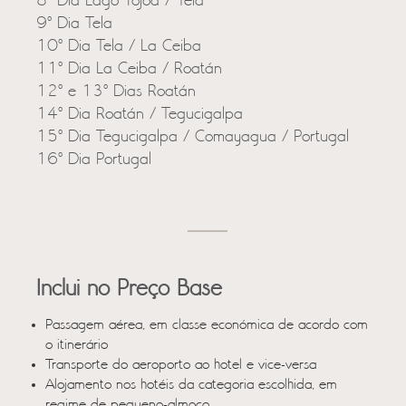
8º Dia Lago Yojoa / Tela
9º Dia Tela
10º Dia Tela / La Ceiba
11º Dia La Ceiba / Roatán
12º e 13º Dias Roatán
14º Dia Roatán / Tegucigalpa
15º Dia Tegucigalpa / Comayagua / Portugal
16º Dia Portugal
Inclui no Preço Base
Passagem aérea, em classe económica de acordo com
o itinerário
Transporte do aeroporto ao hotel e vice-versa
Alojamento nos hotéis da categoria escolhida, em
regime de pequeno-almoço