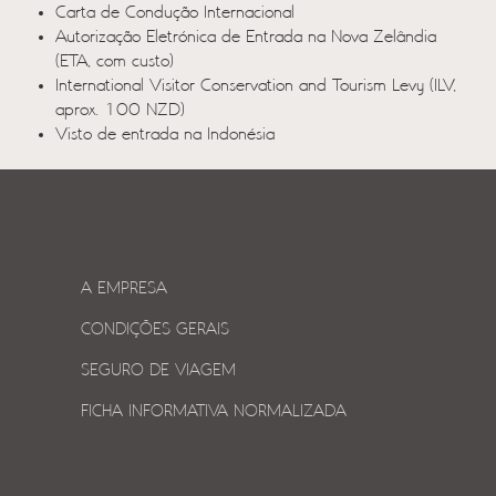
Carta de Condução Internacional
Autorização Eletrónica de Entrada na Nova Zelândia
(ETA, com custo)
International Visitor Conservation and Tourism Levy (ILV,
aprox. 100 NZD)
Visto de entrada na Indonésia
A EMPRESA
CONDIÇÕES GERAIS
SEGURO DE VIAGEM
FICHA INFORMATIVA NORMALIZADA