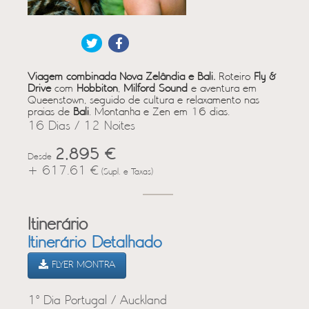
Viagem combinada Nova Zelândia e Bali.
Roteiro
Fly &
Drive
com
Hobbiton
,
Milford Sound
e aventura em
Queenstown, seguido de cultura e relaxamento nas
praias de
Bali
. Montanha e Zen em 16 dias.
16 Dias / 12 Noites
2,895 €
Desde
+ 617.61 €
(Supl. e Taxas)
Itinerário
Itinerário Detalhado
FLYER MONTRA
1º Dia Portugal / Auckland