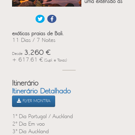
uma extensão às
exóticas praias de Bali.
11 Dias / 7 Noites
3,260 €
Desde
+ 617.61 €
(Supl. e Taxas)
Itinerário
Itinerário Detalhado
FLYER MONTRA
1º Dia Portugal / Auckland
2º Dia Em voo
3º Dia Auckland