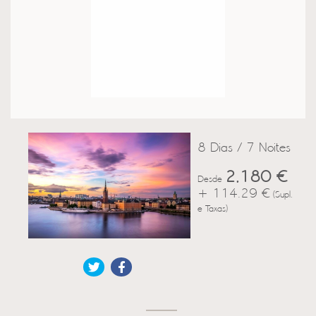
8 Dias / 7 Noites
2,180 €
Desde
+ 114.29 €
(Supl.
e Taxas)