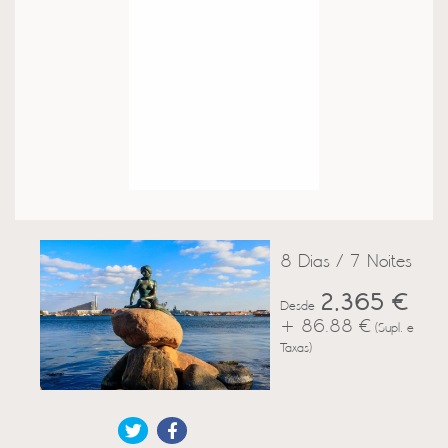
8 Dias / 7 Noites
2,365 €
Desde
+ 86.88 €
(Supl. e
Taxas)