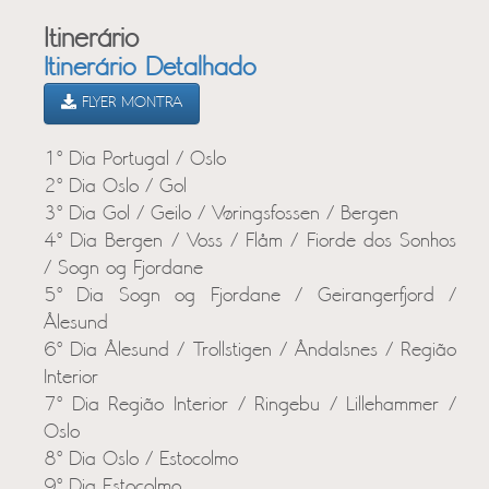
Itinerário
Itinerário Detalhado
FLYER MONTRA
1º Dia Portugal / Oslo
2º Dia Oslo / Gol
3º Dia Gol / Geilo / Vøringsfossen / Bergen
4º Dia Bergen / Voss / Flåm / Fiorde dos Sonhos
/ Sogn og Fjordane
5º Dia Sogn og Fjordane / Geirangerfjord /
Ålesund
6º Dia Ålesund / Trollstigen / Åndalsnes / Região
Interior
7º Dia Região Interior / Ringebu / Lillehammer /
Oslo
8º Dia Oslo / Estocolmo
9º Dia Estocolmo