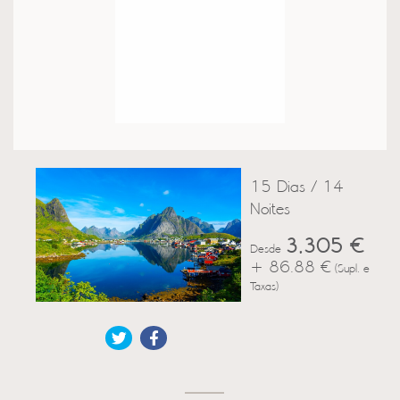
15 Dias / 14
Noites
3,305 €
Desde
+ 86.88 €
(Supl. e
Taxas)