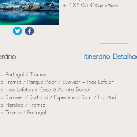
+ 162.03 €
(Supl. e Taxas)
erário
Itinerário Detalh
ia Portugal / Tromsø
ia Tromsø / Parque Polar / Svolvær – Ilhas Lofoten
ia Ilhas Lofoten e Caça à Aurora Boreal
ia Svolvær / Sortland / Experiência Sami / Harstad
ia Harstad / Tromsø
ia Tromsø / Portugal