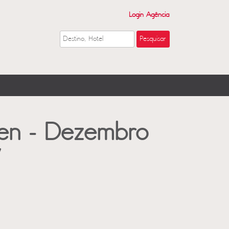
Login Agência
ten - Dezembro
7