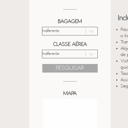
Inc
BAGAGEM
Pas
o it
Tra
CLASSE AÉREA
Alo
de 
Vis
gui
PESQUISAR
Taxa
Ass
Seg
MAPA