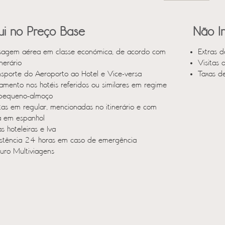
lui no Preço Base
Não In
sagem aérea em classe económica, de acordo com
Extras d
inerário
Visitas 
nsporte do Aeroporto ao Hotel e Vice-versa
Taxas d
jamento nos hotéis referidos ou similares em regime
pequeno-almoço
itas em regular, mencionadas no itinerário e com
a em espanhol
s hoteleiras e Iva
istência 24 horas em caso de emergência
uro Multiviagens