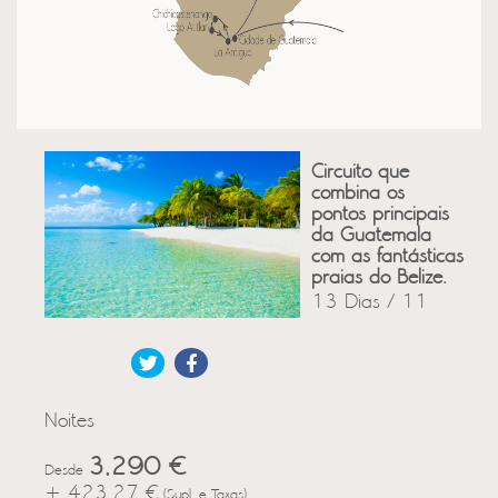
Circuito que
combina os
pontos principais
da Guatemala
com as fantásticas
praias do Belize.
13 Dias / 11
Noites
3,290 €
Desde
+ 423.27 €
(Supl. e Taxas)