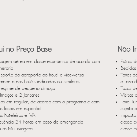
lui no Preço Base
Não In
sagem aérea em classe económica de acordo com
Extras d
inerário
Bebidas 
nsporte do aeroporto ao hotel e vice-versa
Taxas d
jamento nos hotéis indicados ou similares
e taxa 
regime de pequeno-almoço
Taxas d
lmoços e 2 Jantares
Visitas 
itas em regular, de acordo com o programa e com
Taxa Tu
as locais em espanhol
sujeito 
s hoteleiras e IVA
Imposto
istência 24 horas em caso de emergência
classe 
uro Multiviagens
classe e