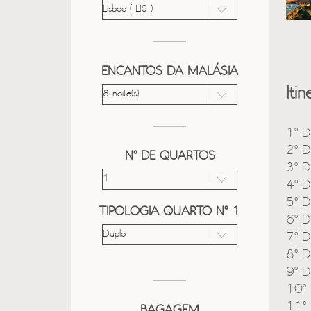
ENCANTOS DA MALÁSIA
Itin
1º D
2º D
Nº DE QUARTOS
3º D
4º D
5º D
TIPOLOGIA QUARTO Nº 1
6º D
7º D
8º D
9º D
10º 
11º 
BAGAGEM