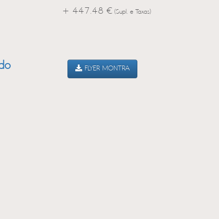
+ 447.48 €
(Supl. e Taxas)
ado
FLYER MONTRA