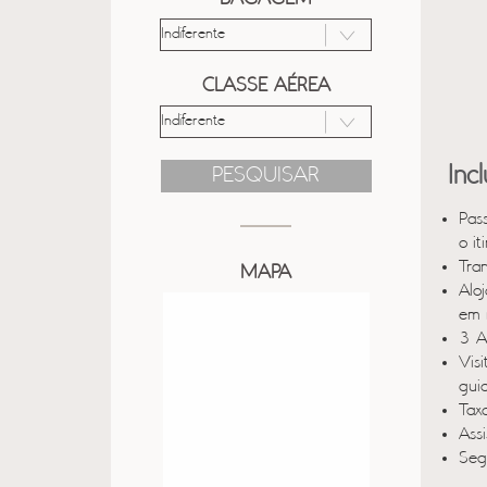
CLASSE AÉREA
Inc
PESQUISAR
Pas
o it
Tra
MAPA
Alo
em 
3 A
Vis
gui
Taxa
Ass
Seg