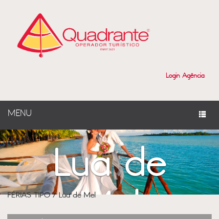
Login Agência
MENU
Lua de
Mel
FÉRIAS TIPO / Lua de Mel