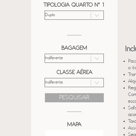
TIPOLOGIA QUARTO Nº 1
BAGAGEM
Inc
Pas
o it
CLASSE AÉREA
Tra
Alo
Reg
Com
PESQUISAR
esc
Saf
aco
Taxa
MAPA
Ass
Seg