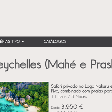
FÉRIAS TIPO
CATÁLOGOS
eychelles (Mahé e Prasl
Safari privado no Lago Nakuru
Five, combinado com praias para
11 Dias / 8 Noites
3,950 €
Desde