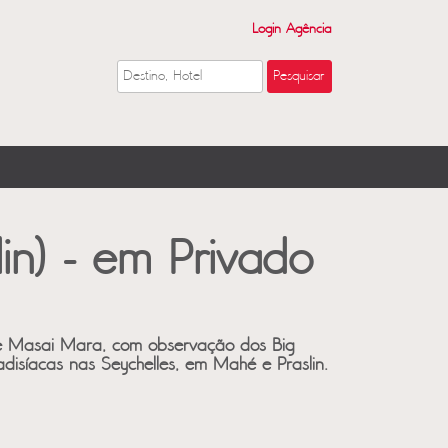
Login Agência
in) - em Privado
 e Masai Mara, com observação dos Big
disíacas nas Seychelles, em Mahé e Praslin.