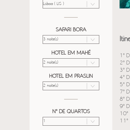
SAFARI BORA
Itin
HOTEL EM MAHÉ
1º D
2º D
3º D
HOTEL EM PRASLIN
4º D
5º D
7º D
8º D
9º D
Nº DE QUARTOS
10º 
11º 