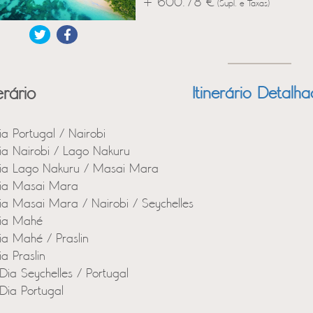
+ 600.78 €
(Supl. e Taxas)
erário
Itinerário Detalh
ia Portugal / Nairobi
ia Nairobi / Lago Nakuru
ia Lago Nakuru / Masai Mara
ia Masai Mara
ia Masai Mara / Nairobi / Seychelles
ia Mahé
ia Mahé / Praslin
ia Praslin
Dia Seychelles / Portugal
Dia Portugal