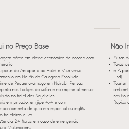
lui no Preço Base
Não In
sagem aérea em classe económica de acordo com
Extras d
inerário
Taxas d
nsporte do Aeroporto ao Hotel e Vice-versa
eTA par
jamento em Hotéis da Categoria Escolhida
Usd)
ime de Pequeno-almoço em Nairobi, Pensão
Tourism 
pleta nos Lodges do safari e no regime alimentar
ambient
olhido no hotel das Seychelles
nos hot
aris em privado, em jipe 4x4 e com
Rupias d
mpanhamento de guia em espanhol ou inglês
s hoteleiras e Iva
istência 24 horas em caso de emergência
uro Multiviagens