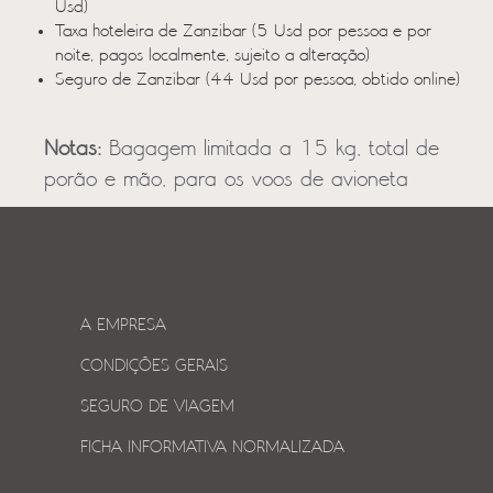
Usd)
Taxa hoteleira de Zanzibar (5 Usd por pessoa e por
noite, pagos localmente, sujeito a alteração)
Seguro de Zanzibar (44 Usd por pessoa, obtido online)
Notas:
Bagagem limitada a 15 kg, total de
porão e mão, para os voos de avioneta
A EMPRESA
CONDIÇÕES GERAIS
SEGURO DE VIAGEM
FICHA INFORMATIVA NORMALIZADA