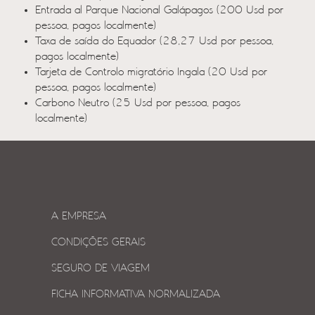
Entrada al Parque Nacional Galápagos (200 Usd por
pessoa, pagos localmente)
Taxa de saída do Equador (28,27 Usd por pessoa,
pagos localmente)
Tarjeta de Controlo migratório Ingala (20 Usd por
pessoa, pagos localmente)
Carbono Neutro (25 Usd por pessoa, pagos
localmente)
A EMPRESA
CONDIÇÕES GERAIS
SEGURO DE VIAGEM
FICHA INFORMATIVA NORMALIZADA