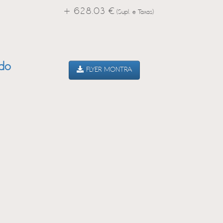
+ 628.03 €
(Supl. e Taxas)
ado
FLYER MONTRA