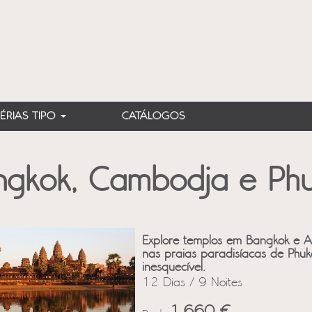
FÉRIAS TIPO
CATÁLOGOS
ngkok, Cambodja e Phu
Explore templos em Bangkok e A
nas praias paradisíacas de Phuke
inesquecível.
12 Dias / 9 Noites
1,660 €