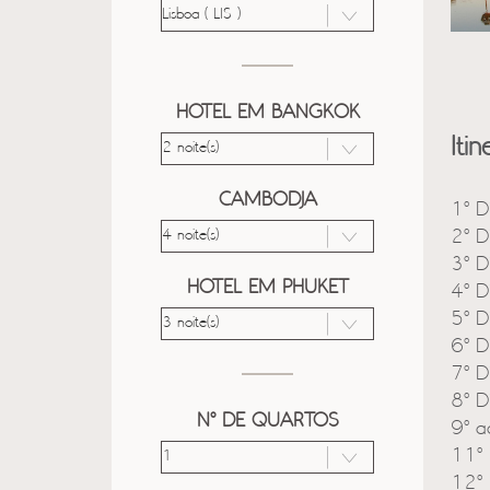
HOTEL EM BANGKOK
Itin
CAMBODJA
1º D
2º D
3º D
HOTEL EM PHUKET
4º D
5º D
6º D
7º D
8º D
Nº DE QUARTOS
9º a
11º 
12º 