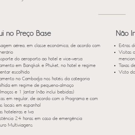
lui no Preço Base
Não In
sagem aérea, em classe económica, de acordo com
Extras d
inerário
Visitas 
nsporte do aeroporto ao hotel e vice-versa
mencion
jamento em Bangkok e Phuket, no hotel e regime
Taxas d
mentar escolhido
Visto d
jamento no Cambodja nos hotéis da categoria
olhida em regime de pequeno-almoço
lmoços e 1 Jantar (não inclui bebidas)
itas em regular, de acordo com o Programa e com
as locais em espanhol
s hoteleiras e Iva
istência 24 horas em caso de emergência
uro Multiviagens