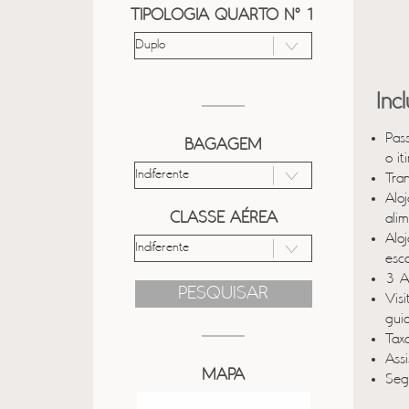
TIPOLOGIA QUARTO Nº 1
Inc
Pas
BAGAGEM
o it
Tra
Alo
CLASSE AÉREA
ali
Alo
esc
3 A
PESQUISAR
Vis
gui
Taxa
Ass
MAPA
Seg