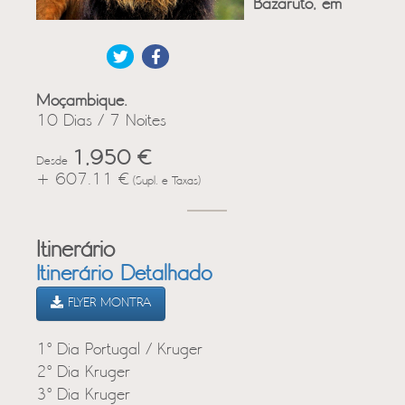
Bazaruto, em
Moçambique.
10 Dias / 7 Noites
1,950 €
Desde
+ 607.11 €
(Supl. e Taxas)
Itinerário
Itinerário Detalhado
FLYER MONTRA
1º Dia Portugal / Kruger
2º Dia Kruger
3º Dia Kruger