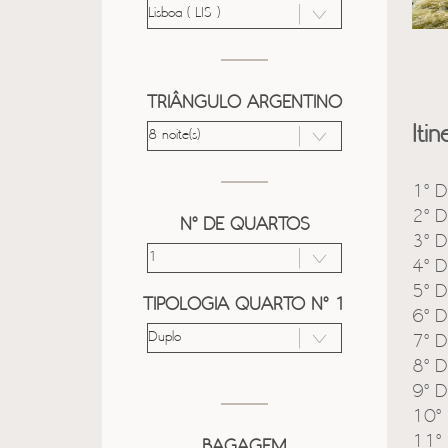
TRIÂNGULO ARGENTINO
Itin
1º D
2º D
Nº DE QUARTOS
3º D
4º D
5º D
TIPOLOGIA QUARTO Nº 1
6º D
7º D
8º D
9º D
10º 
11º 
BAGAGEM