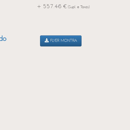
+ 557.46 €
(Supl. e Taxas)
ado
FLYER MONTRA