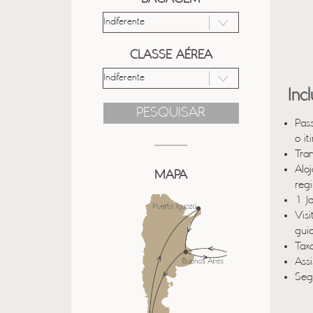
CLASSE AÉREA
Inc
PESQUISAR
Pas
o it
Tra
Alo
MAPA
reg
1 J
Vis
gui
Taxa
Ass
Seg