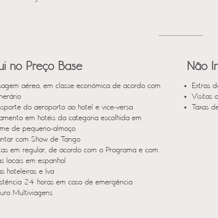
lui no Preço Base
Não In
sagem aérea, em classe económica de acordo com
Extras d
inerário
Visitas 
nsporte do aeroporto ao hotel e vice-versa
Taxas d
jamento em hotéis da categoria escolhida em
ime de pequeno-almoço
antar com Show de Tango
itas em regular, de acordo com o Programa e com
as locais em espanhol
s hoteleiras e Iva
istência 24 horas em caso de emergência
uro Multiviagens