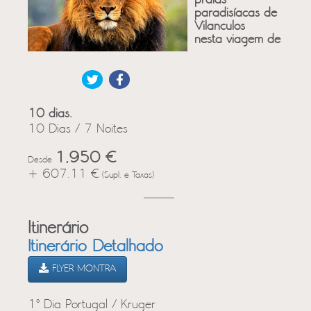
praias
paradisíacas de
Vilanculos
nesta viagem de
10 dias.
10 Dias / 7 Noites
1,950 €
Desde
+ 607.11 €
(Supl. e Taxas)
Itinerário
Itinerário Detalhado
FLYER MONTRA
1º Dia Portugal / Kruger