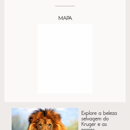
MAPA
Explore a beleza
selvagem do
Kruger e as