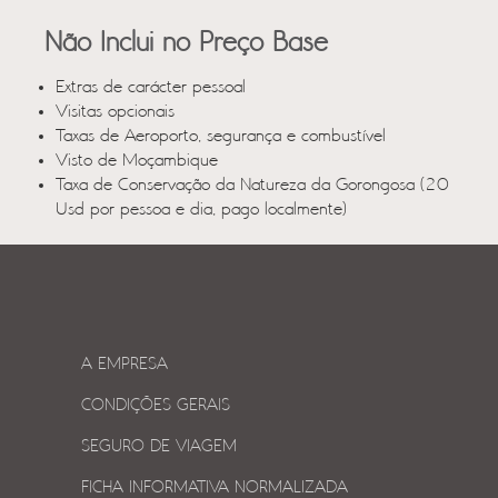
Não Inclui no Preço Base
Extras de carácter pessoal
Visitas opcionais
Taxas de Aeroporto, segurança e combustível
Visto de Moçambique
Taxa de Conservação da Natureza da Gorongosa (20
Usd por pessoa e dia, pago localmente)
A EMPRESA
CONDIÇÕES GERAIS
SEGURO DE VIAGEM
FICHA INFORMATIVA NORMALIZADA