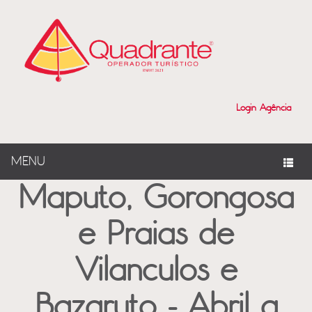
?>
Login Agência
MENU
Maputo, Gorongosa
e Praias de
Vilanculos e
Bazaruto - Abril a