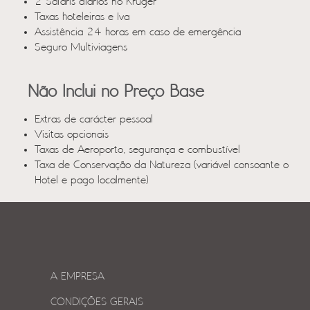
2 Safaris diários no Kruger
Taxas hoteleiras e Iva
Assistência 24 horas em caso de emergência
Seguro Multiviagens
Não Inclui no Preço Base
Extras de carácter pessoal
Visitas opcionais
Taxas de Aeroporto, segurança e combustível
Taxa de Conservação da Natureza (variável consoante o
Hotel e pago localmente)
A EMPRESA
CONDIÇÕES GERAIS