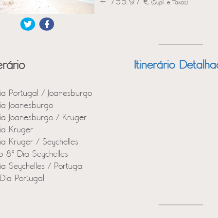
+ 755.97 €
(Supl. e Taxas)
erário
Itinerário Detalh
ia Portugal / Joanesburgo
ia Joanesburgo
ia Joanesburgo / Kruger
ia Kruger
ia Kruger / Seychelles
o 8º Dia Seychelles
ia Seychelles / Portugal
Dia Portugal