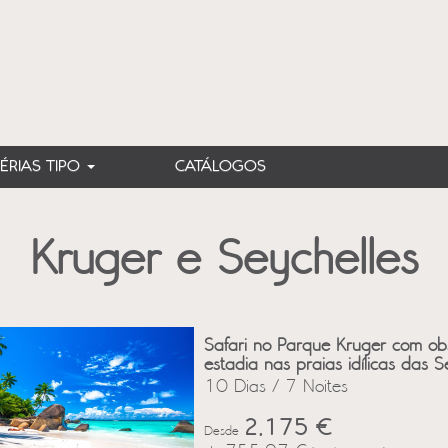
FÉRIAS TIPO
CATÁLOGOS
Kruger e Seychelles
Safari no Parque Kruger com ob
estadia nas praias idílicas das Se
10 Dias / 7 Noites
2,175 €
Desde