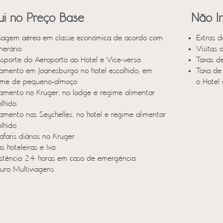
lui no Preço Base
Não In
sagem aérea em classe económica de acordo com
Extras d
inerário
Visitas 
nsporte do Aeroporto ao Hotel e Vice-versa
Taxas d
jamento em Joanesburgo no hotel escolhido, em
Taxa de
ime de pequeno-almoço
o Hotel
jamento no Kruger, no lodge e regime alimentar
olhido
jamento nas Seychelles, no hotel e regime alimentar
olhido
afaris diários no Kruger
s hoteleiras e Iva
istência 24 horas em caso de emergência
uro Multiviagens