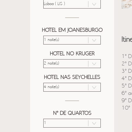
HOTEL EM JOANESBURGO
Itin
HOTEL NO KRUGER
1º D
2º D
3º D
HOTEL NAS SEYCHELLES
4º D
5º D
6º a
9º D
10º 
Nº DE QUARTOS