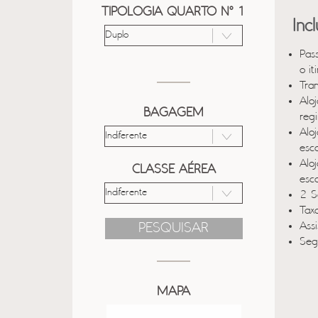
TIPOLOGIA QUARTO Nº 1
Inc
Pas
o it
Tra
Alo
BAGAGEM
reg
Alo
esc
Alo
CLASSE AÉREA
esc
2 S
Taxa
Ass
PESQUISAR
Seg
MAPA