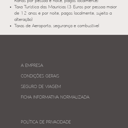
Rands por pessoa e noite, pagos localmente)
Taxa Turística das Maurícias (3 Euros por pessoa maior
de 12 anos e por noite, pagos localmente, sujeito a
alteração)
Taxas de Aeroporto, segurança e combustível
A EMPRESA
CONDIÇÕES GERAIS
SEGURO DE VIAGEM
FICHA INFORMATIVA NORMALIZADA
POLÍTICA DE PRIVACIDADE