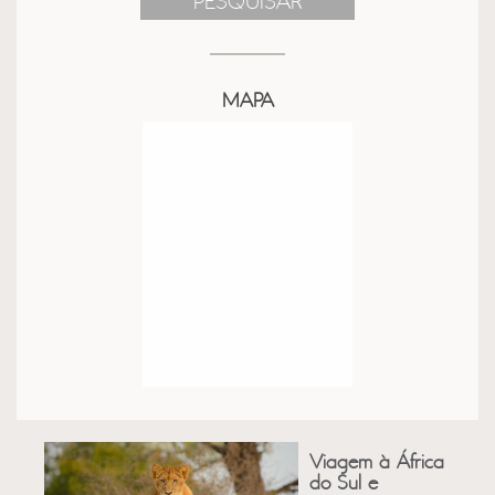
PESQUISAR
MAPA
Viagem à África
do Sul e