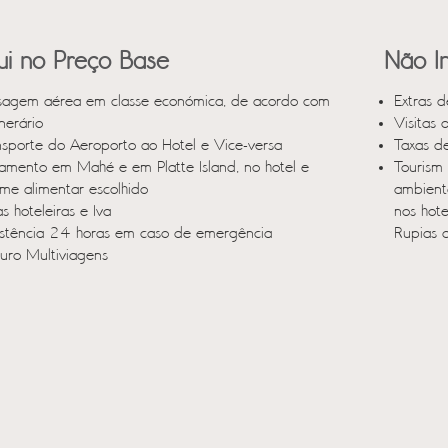
lui no Preço Base
Não In
sagem aérea em classe económica, de acordo com
Extras d
inerário
Visitas 
nsporte do Aeroporto ao Hotel e Vice-versa
Taxas d
jamento em Mahé e em Platte Island, no hotel e
Tourism 
ime alimentar escolhido
ambient
s hoteleiras e Iva
nos hot
istência 24 horas em caso de emergência
Rupias d
uro Multiviagens