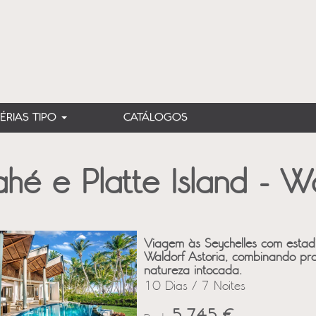
FÉRIAS TIPO
CATÁLOGOS
hé e Platte Island - Wa
Viagem às Seychelles com estadi
Waldorf Astoria, combinando prai
natureza intocada.
10 Dias / 7 Noites
5,745 €