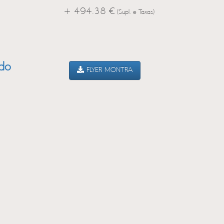
+ 494.38 €
(Supl. e Taxas)
ado
FLYER MONTRA