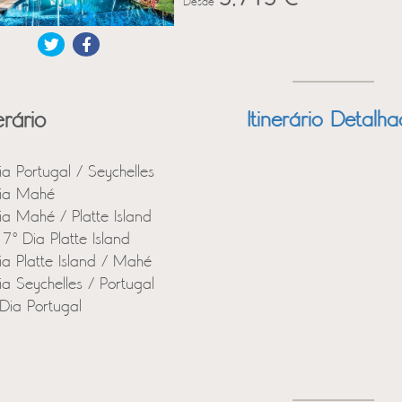
Desde
erário
Itinerário Detalh
ia Portugal / Seychelles
ia Mahé
ia Mahé / Platte Island
 7º Dia Platte Island
ia Platte Island / Mahé
ia Seychelles / Portugal
Dia Portugal