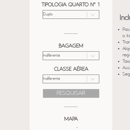
TIPOLOGIA QUARTO Nº 1
Inc
Pas
o it
Tra
BAGAGEM
Alo
reg
Taxa
Ass
CLASSE AÉREA
Seg
PESQUISAR
MAPA