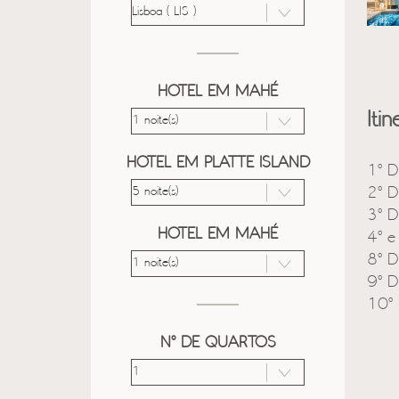
HOTEL EM MAHÉ
Itin
HOTEL EM PLATTE ISLAND
1º D
2º D
3º D
HOTEL EM MAHÉ
4º e
8º D
9º D
10º 
Nº DE QUARTOS