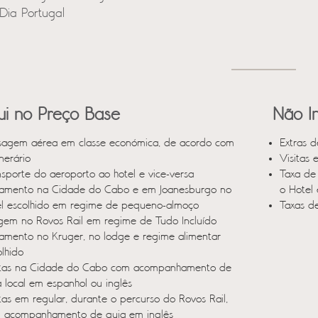
Dia Portugal
lui no Preço Base
Não In
sagem aérea em classe económica, de acordo com
Extras d
inerário
Visitas 
nsporte do aeroporto ao hotel e vice-versa
Taxa de
jamento na Cidade do Cabo e em Joanesburgo no
o Hotel
el escolhido em regime de pequeno-almoço
Taxas d
gem no Rovos Rail em regime de Tudo Incluído
jamento no Kruger, no lodge e regime alimentar
olhido
itas na Cidade do Cabo com acompanhamento de
a local em espanhol ou inglês
itas em regular, durante o percurso do Rovos Rail,
 acompanhamento de guia em inglês