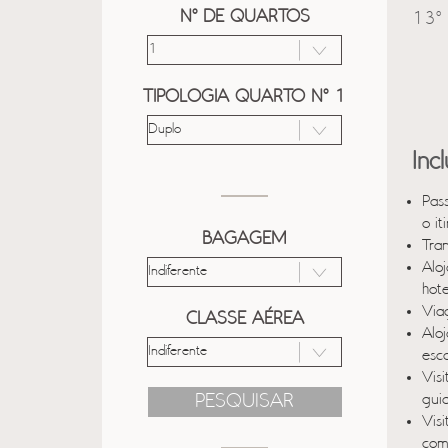
Nº DE QUARTOS
13º 
TIPOLOGIA QUARTO Nº 1
Inc
Pas
o it
BAGAGEM
Tra
Alo
hot
Via
CLASSE AÉREA
Alo
esc
Vis
PESQUISAR
gui
Vis
com