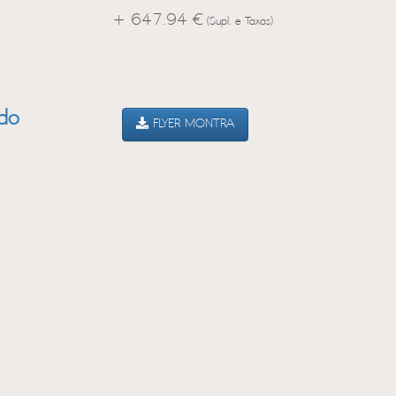
+ 647.94 €
(Supl. e Taxas)
ado
FLYER MONTRA