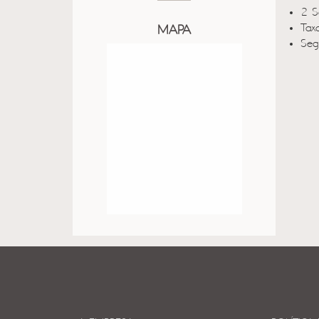
2 S
Taxa
MAPA
Seg