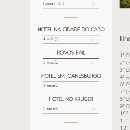
HOTEL NA CIDADE DO CABO
Itin
ROVOS RAIL
1º D
2º D
3º D
HOTEL EM JOANESBURGO
4º e
6º D
7º D
8º D
HOTEL NO KRUGER
9º D
10º 
11º 
12º 