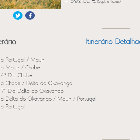
+ 599.02 €
(Supl. e Taxas)
erário
Itinerário Detalh
ia Portugal / Maun
ia Maun / Chobe
 4º Dia Chobe
ia Chobe / Delta do Okavango
 7º Dia Delta do Okavango
ia Delta do Okavango / Maun / Portugal
ia Portugal