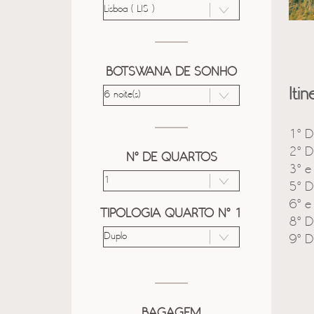
BOTSWANA DE SONHO
Itin
1º D
2º D
Nº DE QUARTOS
3º e
5º D
6º e
TIPOLOGIA QUARTO Nº 1
8º D
9º D
BAGAGEM