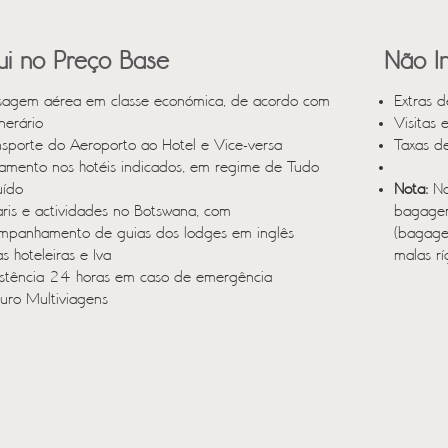
lui no Preço Base
Não In
sagem aérea em classe económica, de acordo com
Extras d
inerário
Visitas 
nsporte do Aeroporto ao Hotel e Vice-versa
Taxas d
jamento nos hotéis indicados, em regime de Tudo
uído
Nota:
No
aris e actividades no Botswana, com
bagagem
mpanhamento de guias dos lodges em inglês
(bagage
s hoteleiras e Iva
malas rí
istência 24 horas em caso de emergência
uro Multiviagens