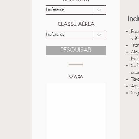
Inc
CLASSE AÉREA
Pas
o it
Tra
PESQUISAR
Alo
Incl
Saf
aco
MAPA
Taxa
Ass
Seg