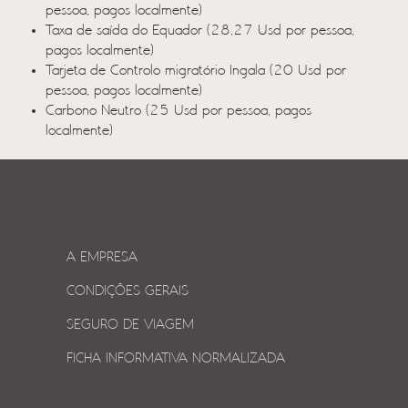
pessoa, pagos localmente)
Taxa de saída do Equador (28,27 Usd por pessoa,
pagos localmente)
Tarjeta de Controlo migratório Ingala (20 Usd por
pessoa, pagos localmente)
Carbono Neutro (25 Usd por pessoa, pagos
localmente)
A EMPRESA
CONDIÇÕES GERAIS
SEGURO DE VIAGEM
FICHA INFORMATIVA NORMALIZADA