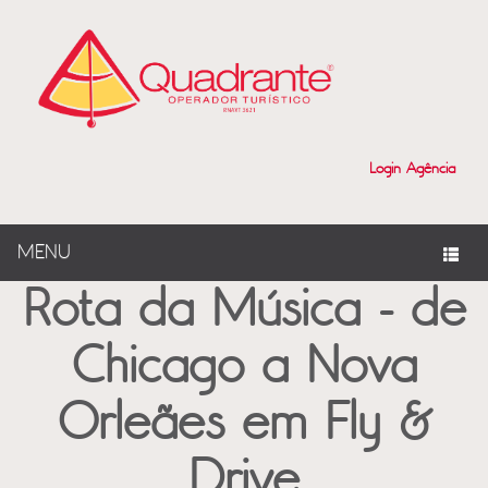
?>
Login Agência
MENU
Rota da Música - de
Chicago a Nova
Orleães em Fly &
Drive