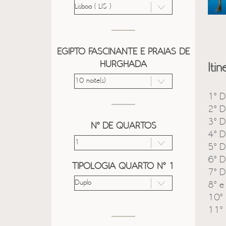
EGIPTO FASCINANTE E PRAIAS DE
HURGHADA
Itin
1º D
2º D
3º D
Nº DE QUARTOS
4º D
5º D
6º D
TIPOLOGIA QUARTO Nº 1
7º D
8º e
10º 
11º 