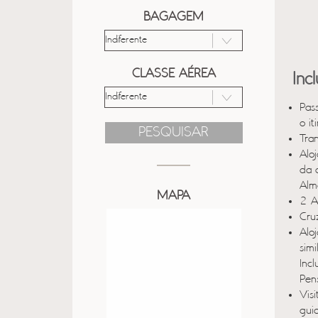
BAGAGEM
CLASSE AÉREA
Inc
Pas
o it
PESQUISAR
Tra
Aloj
da 
Alm
MAPA
2 A
Cru
Alo
sim
Inc
Pen
Vis
gui