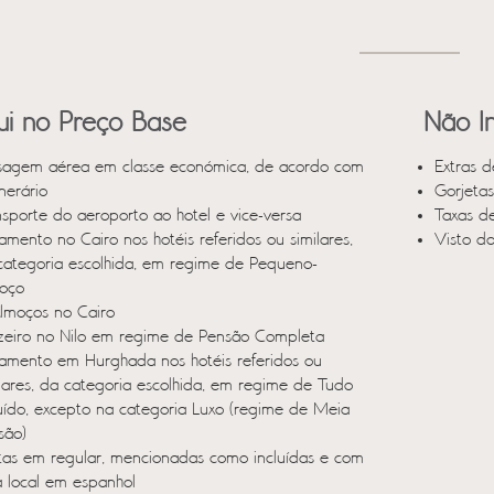
lui no Preço Base
Não In
sagem aérea em classe económica, de acordo com
Extras d
inerário
Gorjetas
nsporte do aeroporto ao hotel e vice-versa
Taxas d
amento no Cairo nos hotéis referidos ou similares,
Visto d
categoria escolhida, em regime de Pequeno-
oço
lmoços no Cairo
zeiro no Nilo em regime de Pensão Completa
jamento em Hurghada nos hotéis referidos ou
ilares, da categoria escolhida, em regime de Tudo
luído, excepto na categoria Luxo (regime de Meia
são)
itas em regular, mencionadas como incluídas e com
a local em espanhol