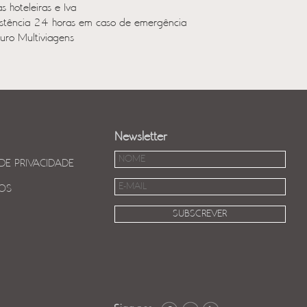
s hoteleiras e Iva
istência 24 horas em caso de emergência
uro Multiviagens
Newsletter
 DE PRIVACIDADE
OS