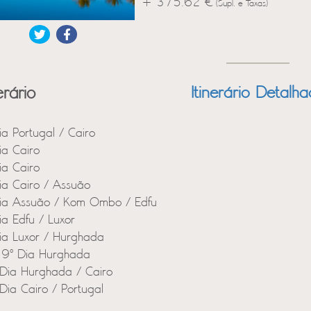
+ 375.62 €
(Supl. e Taxas)
erário
Itinerário Detalh
ia Portugal / Cairo
ia Cairo
ia Cairo
ia Cairo / Assuão
ia Assuão / Kom Ombo / Edfu
ia Edfu / Luxor
ia Luxor / Hurghada
 9º Dia Hurghada
Dia Hurghada / Cairo
Dia Cairo / Portugal