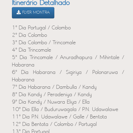
Itinerário Detalhado
FLYER MONTRA
1º Dia Portugal / Colombo
2º Dia Colombo
3º Dia Colombo / Trincomale
4º Dia Trincomale
5º Dia Trincomale / Anuradhapura / Mihintale /
Habarana
6º Dia Habarana / Sigiriya / Polonaruwa /
Habarana
7º Dia Habarana / Dambulla / Kandy
8º Dia Kandy / Peradeniya / Kandy
9º Dia Kandy / Nuwara Eliya / Ella
10º Dia Ella / Buduruwagala / P.N. Udawalawe
11º Dia P.N. Udawalawe / Galle / Bentota
12º Dia Bentota / Colombo / Portugal
13º Dia Portugal