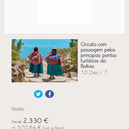
Circuito com
passagem pelos
principais pontos
turísticos da
Bolívia.
10 Dias / 7
Noites
2,330 €
Desde
+ 520.84 €
(Supl. e Taxas)