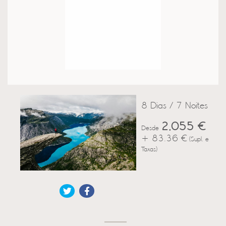
8 Dias / 7 Noites
2,055 €
Desde
+ 83.36 €
(Supl. e
Taxas)