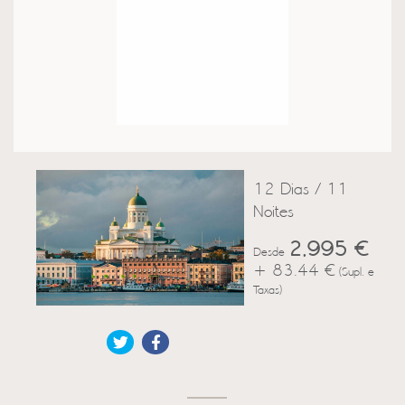
12 Dias / 11
Noites
2,995 €
Desde
+ 83.44 €
(Supl. e
Taxas)