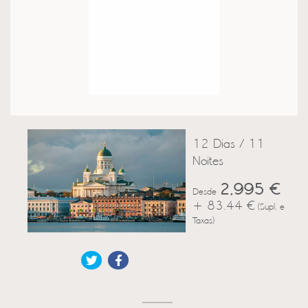
12 Dias / 11
Noites
2,995 €
Desde
+ 83.44 €
(Supl. e
Taxas)