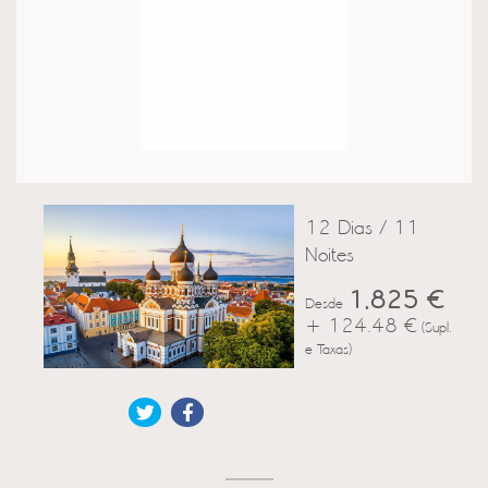
12 Dias / 11
Noites
1,825 €
Desde
+ 124.48 €
(Supl.
e Taxas)