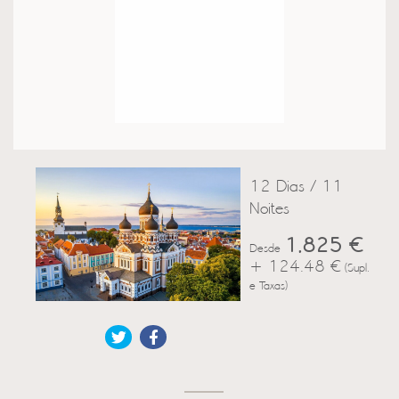
12 Dias / 11
Noites
1,825 €
Desde
+ 124.48 €
(Supl.
e Taxas)