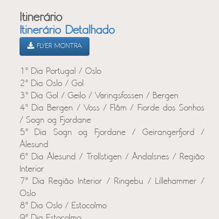
Itinerário
Itinerário Detalhado
FLYER MONTRA
1º Dia Portugal / Oslo
2º Dia Oslo / Gol
3º Dia Gol / Geilo / Vøringsfossen / Bergen
4º Dia Bergen / Voss / Flåm / Fiorde dos Sonhos
/ Sogn og Fjordane
5º Dia Sogn og Fjordane / Geirangerfjord /
Ålesund
6º Dia Ålesund / Trollstigen / Åndalsnes / Região
Interior
7º Dia Região Interior / Ringebu / Lillehammer /
Oslo
8º Dia Oslo / Estocolmo
9º Dia Estocolmo