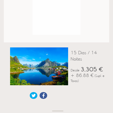
15 Dias / 14
Noites
3,305 €
Desde
+ 86.88 €
(Supl. e
Taxas)