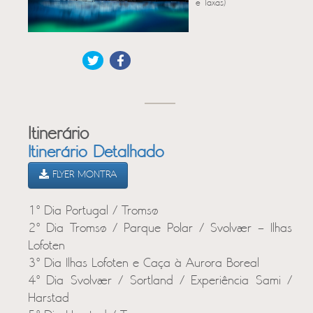
e Taxas)
Itinerário
Itinerário Detalhado
FLYER MONTRA
1º Dia Portugal / Tromsø
2º Dia Tromsø / Parque Polar / Svolvær – Ilhas
Lofoten
3º Dia Ilhas Lofoten e Caça à Aurora Boreal
4º Dia Svolvær / Sortland / Experiência Sami /
Harstad