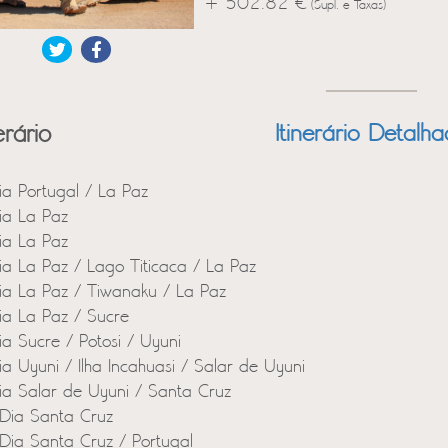
+ 502.82 €
(Supl. e Taxas)
erário
Itinerário Detalh
ia Portugal / La Paz
ia La Paz
ia La Paz
ia La Paz / Lago Titicaca / La Paz
ia La Paz / Tiwanaku / La Paz
ia La Paz / Sucre
ia Sucre / Potosi / Uyuni
ia Uyuni / Ilha Incahuasi / Salar de Uyuni
ia Salar de Uyuni / Santa Cruz
Dia Santa Cruz
Dia Santa Cruz / Portugal