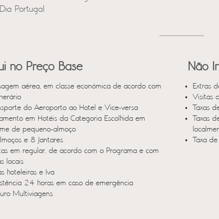
Dia Portugal
lui no Preço Base
Não In
sagem aérea, em classe económica de acordo com
Extras d
inerário
Visitas 
nsporte do Aeroporto ao Hotel e Vice-versa
Taxas d
jamento em Hotéis da Categoria Escolhida em
Taxas d
ime de pequeno-almoço
localmen
lmoços e 8 Jantares
Taxa de
itas em regular, de acordo com o Programa e com
s locais
s hoteleiras e Iva
istência 24 horas em caso de emergência
uro Multiviagens