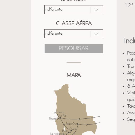
12º 
CLASSE AÉREA
Inc
PESQUISAR
Pas
o it
Tra
Alo
MAPA
reg
8 A
Vis
guia
Taxa
Ass
Seg