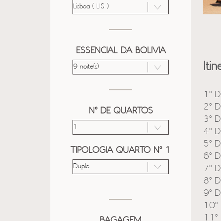
ESSENCIAL DA BOLIVIA
Itin
1º D
2º D
Nº DE QUARTOS
3º D
4º D
5º D
TIPOLOGIA QUARTO Nº 1
6º D
7º D
8º D
9º D
10º 
11º 
BAGAGEM