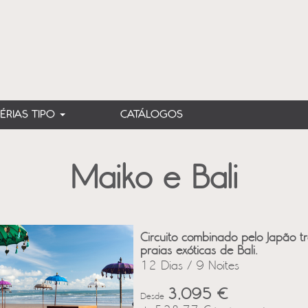
FÉRIAS TIPO
CATÁLOGOS
Maiko e Bali
Circuito combinado pelo Japão t
praias exóticas de Bali.
12 Dias / 9 Noites
3,095 €
Desde