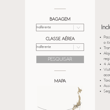
BAGAGEM
Inc
Pas
CLASSE AÉREA
o it
Tra
Alo
PESQUISAR
reg
4 A
Vis
aco
Taxa
MAPA
Ass
Seg