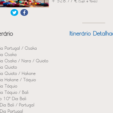
+ 528.77 €
(Supl. e Taxas)
erário
Itinerário Detalh
ia Portugal / Osaka
ia Osaka
ia Osaka / Nara / Quioto
ia Quioto
ia Quioto / Hakone
ia Hakone / Tóquio
ia Tóquio
ia Tóquio / Bali
o 10º Dia Bali
Dia Bali / Portugal
Dia Portugal