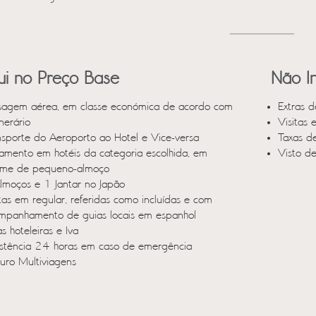
lui no Preço Base
Não In
sagem aérea, em classe económica de acordo com
Extras d
inerário
Visitas 
nsporte do Aeroporto ao Hotel e Vice-versa
Taxas d
jamento em hotéis da categoria escolhida, em
Visto d
ime de pequeno-almoço
lmoços e 1 Jantar no Japão
itas em regular, referidas como incluídas e com
mpanhamento de guias locais em espanhol
s hoteleiras e Iva
istência 24 horas em caso de emergência
uro Multiviagens