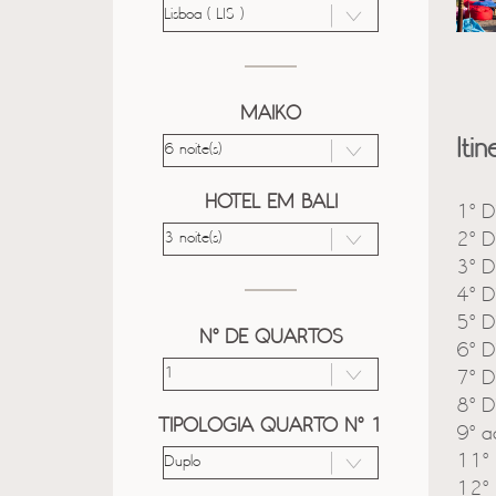
MAIKO
Itin
HOTEL EM BALI
1º D
2º D
3º D
4º D
5º D
Nº DE QUARTOS
6º D
7º D
8º D
TIPOLOGIA QUARTO Nº 1
9º a
11º 
12º 