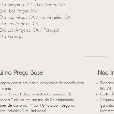
Dia Kingman, AZ / Las Vegas, NV
Dia Las Vegas, NV
Dia Las Vegas CA / Los Angeles, CA
Dia Los Angeles, CA
Dia Los Angeles, CA / Portugal
Dia Portugal
lui no Preço Base
Não In
sagem aérea, em classe económica de acordo com
Declara
inerário
(ESTA)
jamento nos Hotéis previstos ou similares de
Carta d
egoria Turística em regime de Só Alojamento
Seguros 
guer de carro do 1º ao 16º dia com seguros
garanti
cos incluidos (klm ilimitados)
localme