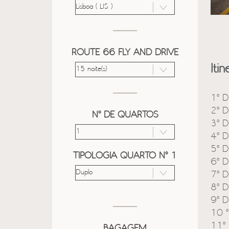
ROUTE 66 FLY AND DRIVE
Itin
1º D
2º D
Nº DE QUARTOS
3º D
4º D
5º D
TIPOLOGIA QUARTO Nº 1
6º D
7º D
8º D
9º D
10 º
11º 
BAGAGEM