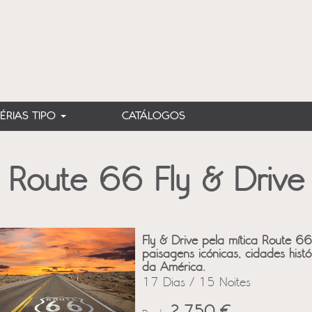
FÉRIAS TIPO
CATÁLOGOS
Route 66 Fly & Drive
Fly & Drive pela mítica Route 6
paisagens icónicas, cidades histó
da América.
17 Dias / 15 Noites
2,750 €