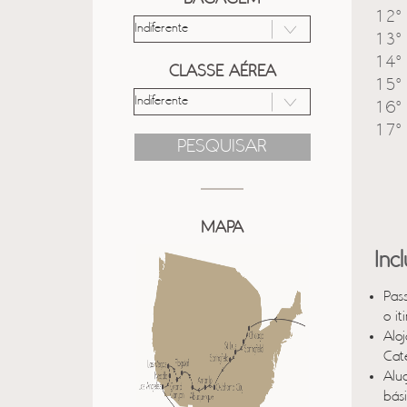
12º 
13º 
14º 
CLASSE AÉREA
15º 
16º 
17º 
PESQUISAR
MAPA
Inc
Pas
o it
Alo
Cat
Alu
bási