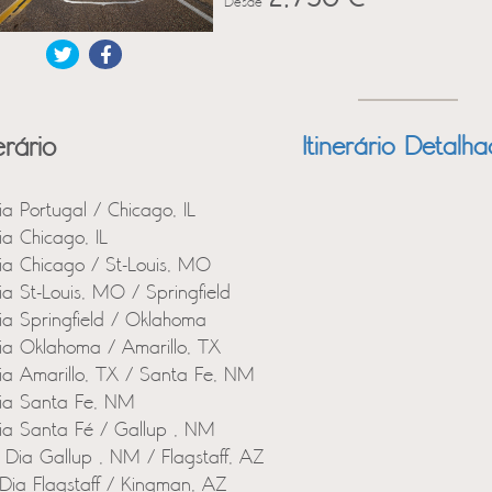
Desde
erário
Itinerário Detalh
ia Portugal / Chicago, IL
ia Chicago, IL
ia Chicago / St-Louis, MO
ia St-Louis, MO / Springfield
ia Springfield / Oklahoma
ia Oklahoma / Amarillo, TX
ia Amarillo, TX / Santa Fe, NM
ia Santa Fe, NM
ia Santa Fé / Gallup , NM
 Dia Gallup , NM / Flagstaff, AZ
Dia Flagstaff / Kingman, AZ