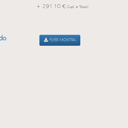
+ 291.10 €
(Supl. e Taxas)
ado
FLYER MONTRA