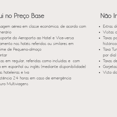
lui no Preço Base
Não In
sagem aérea em classe económica, de acordo com
Extras d
inerário
Visitas 
nsporte do Aeroporto ao Hotel e Vice-versa
Taxas p
jamento nos hotéis referidos ou similares em
históric
ime de Pequeno-almoço
Taxa Tu
antar
por dia)
itas em regular, referidas como incluídas e com
Taxas d
a em espanhol ou inglês (mediante disponibilidade)
Gorjeta
s hoteleiras e Iva
Visto d
istência 24 horas em caso de emergência
uro Multiviagens