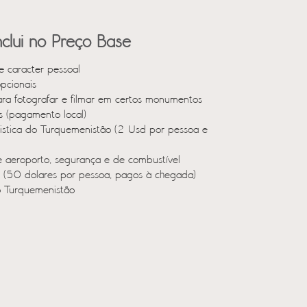
clui no Preço Base
e caracter pessoal
opcionais
ara fotografar e filmar em certos monumentos
os (pagamento local)
ristica do Turquemenistão (2 Usd por pessoa e
e aeroporto, segurança e de combustível
s (50 dolares por pessoa, pagos à chegada)
o Turquemenistão