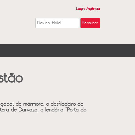
Login Agência
stão
gabat de mármore, o desfiladeiro de
atera de Darvaza, a lendária “Porta do