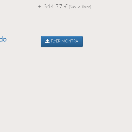
+ 344.77 €
(Supl. e Taxas)
ado
FLYER MONTRA