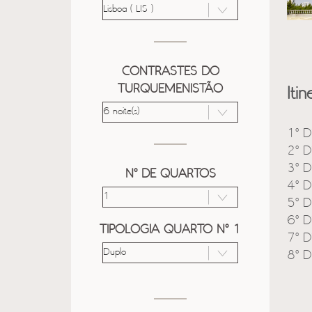
CONTRASTES DO
TURQUEMENISTÃO
Itin
1º D
2º D
3º D
Nº DE QUARTOS
4º D
5º D
6º D
TIPOLOGIA QUARTO Nº 1
7º D
8º D