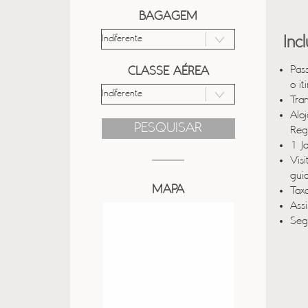
BAGAGEM
Inc
Pas
CLASSE AÉREA
o it
Tra
Alo
PESQUISAR
Reg
1 J
Vis
gui
MAPA
Taxa
Ass
Seg