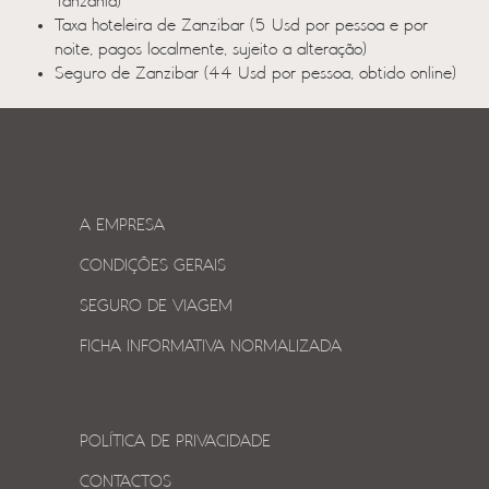
Tanzânia)
Taxa hoteleira de Zanzibar (5 Usd por pessoa e por
noite, pagos localmente, sujeito a alteração)
Seguro de Zanzibar (44 Usd por pessoa, obtido online)
A EMPRESA
CONDIÇÕES GERAIS
SEGURO DE VIAGEM
FICHA INFORMATIVA NORMALIZADA
POLÍTICA DE PRIVACIDADE
CONTACTOS