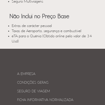
Seguro Multiviagens
Não Inclui no Preço Base
Extras de carácter pessoal
Taxas de Aeroporto, segurança e combustível
eTA para o Quénia (Obtido online pelo valor de 34
Usd)
A EMPRESA
CONDIÇÕES GERAIS
SEGURO DE VIAGEM
FICHA INFORMATIVA NORMALIZADA