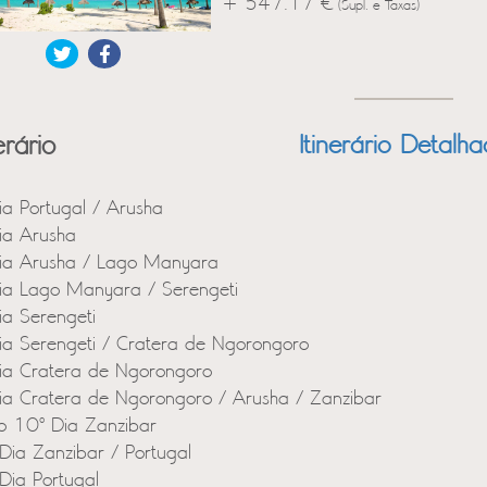
+ 547.17 €
(Supl. e Taxas)
erário
Itinerário Detalh
ia Portugal / Arusha
ia Arusha
ia Arusha / Lago Manyara
ia Lago Manyara / Serengeti
ia Serengeti
ia Serengeti / Cratera de Ngorongoro
ia Cratera de Ngorongoro
ia Cratera de Ngorongoro / Arusha / Zanzibar
o 10º Dia Zanzibar
Dia Zanzibar / Portugal
Dia Portugal