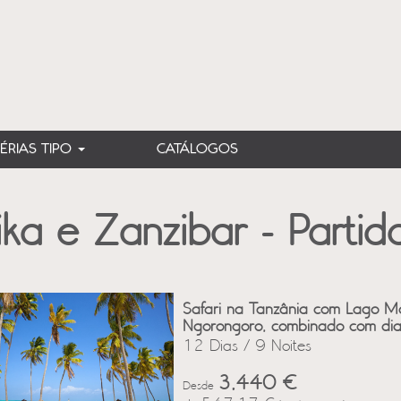
FÉRIAS TIPO
CATÁLOGOS
ika e Zanzibar - Parti
Safari na Tanzânia com Lago Ma
Ngorongoro, combinado com dia
12 Dias / 9 Noites
3,440 €
Desde