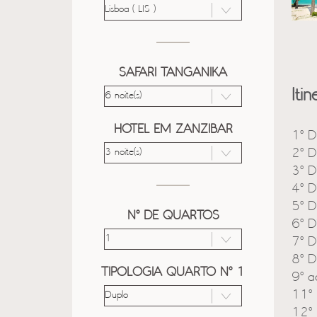
SAFARI TANGANIKA
Itin
HOTEL EM ZANZIBAR
1º D
2º D
3º D
4º D
5º D
Nº DE QUARTOS
6º D
7º D
8º D
TIPOLOGIA QUARTO Nº 1
9º a
11º 
12º 