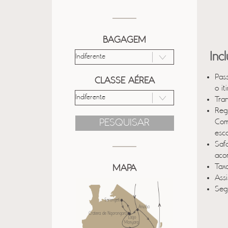
BAGAGEM
Inc
Pas
CLASSE AÉREA
o it
Tra
Reg
PESQUISAR
Com
esc
Saf
aco
Taxa
MAPA
Ass
Seg