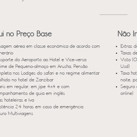
lui no Preço Base
Não In
sagem aérea em classe económica de acordo com
Extras d
inerário
Taxas d
nsporte do Aeroporto ao Hotel e Vice-versa
Visto (
ime de Pequeno-almoço em Arusha, Pensão
Usd)
pleta nos Lodges do safari e no regime alimentar
Taxa ho
olhido no hotel de Zanzibar
noite, p
aris em regular, em jipe 4x4 e com
Seguro 
mpanhamento de guia em inglês
online)
s hoteleiras e Iva
istência 24 horas em caso de emergência
uro Multiviagens