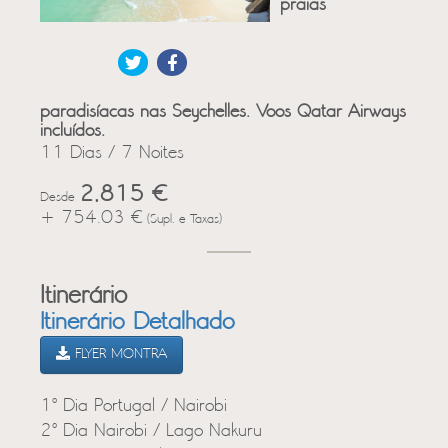
praias
paradisíacas nas Seychelles. Voos Qatar Airways
incluídos.
11 Dias / 7 Noites
2,815 €
Desde
+ 754.03 €
(Supl. e Taxas)
Itinerário
Itinerário Detalhado
FLYER MONTRA
1º Dia Portugal / Nairobi
2º Dia Nairobi / Lago Nakuru