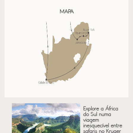
MAPA
Explore a África
do Sul numa
viagem
inesquecível entre
safaris no Kruger