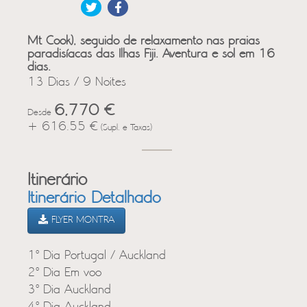
Mt Cook), seguido de relaxamento nas praias
paradisíacas das
Ilhas Fiji
. Aventura e sol em 16
dias.
13 Dias / 9 Noites
6,770 €
Desde
+ 616.55 €
(Supl. e Taxas)
Itinerário
Itinerário Detalhado
FLYER MONTRA
1º Dia Portugal / Auckland
2º Dia Em voo
3º Dia Auckland