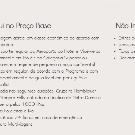
lui no Preço Base
Não In
sagem aérea, em classe económica de acordo com
Extras d
inerário
Serviço
nsporte regular do Aeroporto ao Hotel e Vice-versa
Taxas d
jamento em Hotéis da Categoria Superior ou
Declara
ilares em regime de pequeno-almoço continental
itas em regular, de acordo com o Programa e com
mpanhamento de guia local em português e
anhol
rada nas seguintes atrações: Cruzeiro Hornblower
Niagara Falls, entrada na Basilica de Notre Dame e
zeiro pelas 1000 ilhas
s hoteleiras e Iva
istência 24 horas em caso de emergência
uro Multiviagens