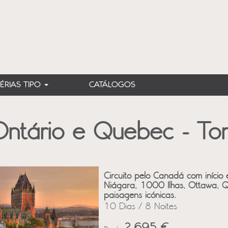
FÉRIAS TIPO
CATÁLOGOS
ntário e Quebec - Tor
Circuito pelo Canadá com início 
Niágara, 1000 Ilhas, Ottawa, Qu
paisagens icónicas.
10 Dias / 8 Noites
2,695 €