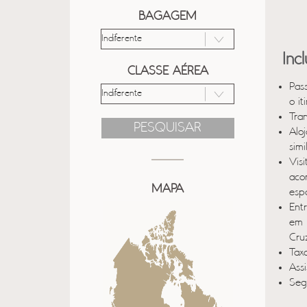
BAGAGEM
Inc
CLASSE AÉREA
Pas
o it
Tra
PESQUISAR
Alo
sim
Vis
aco
MAPA
esp
Ent
em 
Cru
Taxa
Ass
Seg