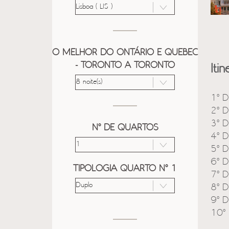
O MELHOR DO ONTÁRIO E QUEBEC
- TORONTO A TORONTO
Itin
1º D
2º D
3º D
Nº DE QUARTOS
4º D
5º D
6º D
TIPOLOGIA QUARTO Nº 1
7º D
8º D
9º D
10º 