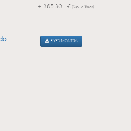
+ 365.30 €
(Supl. e Taxas)
ado
FLYER MONTRA